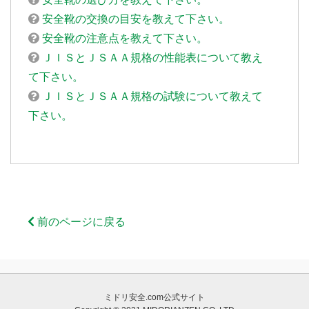
安全靴の交換の目安を教えて下さい。
安全靴の注意点を教えて下さい。
ＪＩＳとＪＳＡＡ規格の性能表について教え
て下さい。
ＪＩＳとＪＳＡＡ規格の試験について教えて
下さい。
前のページに戻る
ミドリ安全.com公式サイト