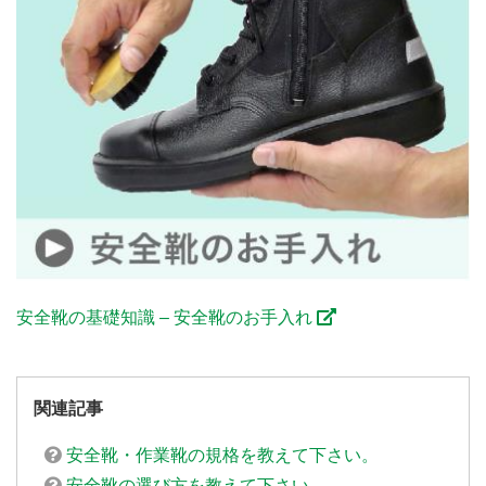
安全靴の基礎知識 – 安全靴のお手入れ
関連記事
安全靴・作業靴の規格を教えて下さい。
安全靴の選び方を教えて下さい。