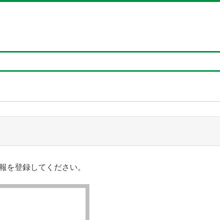
報を登録してください。