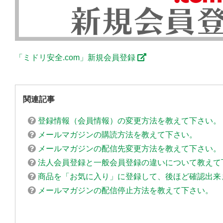
「ミドリ安全.com」新規会員登録
関連記事
登録情報（会員情報）の変更方法を教えて下さい。
メールマガジンの購読方法を教えて下さい。
メールマガジンの配信先変更方法を教えて下さい。
法人会員登録と一般会員登録の違いについて教えて
商品を「お気に入り」に登録して、後ほど確認出来
メールマガジンの配信停止方法を教えて下さい。