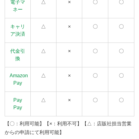
電子マ
△
×
〇
〇
ネー
キャリ
△
×
〇
〇
ア決済
代金引
△
×
〇
〇
換
Amazon
△
×
〇
〇
Pay
Pay
△
×
〇
〇
Pay
【〇：利用可能】【×：利用不可】【△：店販社担当営業
からの申請にて利用可能】