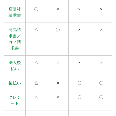
店販社
〇
×
×
×
請求書
簡易請
△
〇
×
×
求書／
ＮＰ請
求書
法人後
△
×
×
×
払い
後払い
△
×
〇
〇
クレジ
△
×
〇
〇
ット